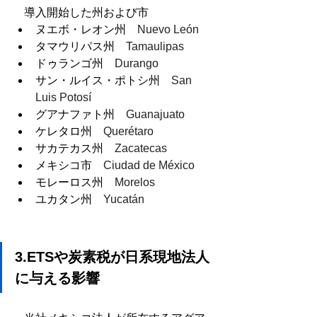
　導入開始した州および市
ヌエボ・レオン州　
Nuevo León
タマウリパス州　
Tamaulipas
ドゥランゴ州　
Durango
サン・ルイス・ポトシ州　
San 
Luis Potosí
グアナファト州　
Guanajuato
ケレタロ州　
Querétaro
サカテカス州　
Zacatecas
メキシコ市　
Ciudad de México
モレーロス州　
Morelos
ユカタン州　
Yucatán
3.ETSや炭素税が日系現地法人
に与える影響