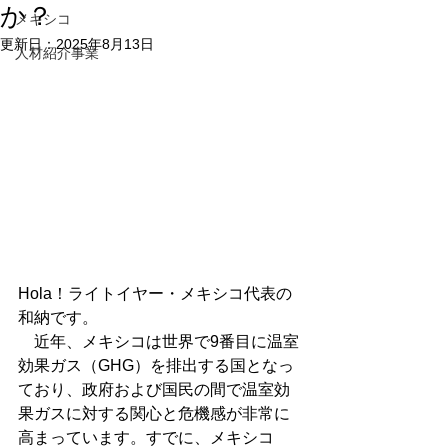
か？
メキシコ
更新日：
2025年8月13日
人材紹介事業
Hola！ライトイヤー・メキシコ代表の
和納です。
　近年、メキシコは世界で9番目に温室
効果ガス（GHG）を排出する国となっ
ており、政府および国民の間で温室効
果ガスに対する関心と危機感が非常に
高まっています。すでに、メキシコ