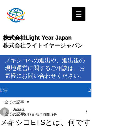
株式会社Light Year Japan
株式会社ライトイヤージャパン
メキシコへの進出や、進出後の
現地運営に関するご相談は、お
気軽にお問い合わせください。
記事
全ての記事
Saquita
全ての記事
2025年5月7日
読了時間: 3分
メキシコETSとは、何です
中国