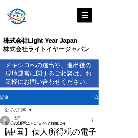
株式会社Light Year Japan
株式会社ライトイヤージャパン
メキシコへの進出や、進出後の
現地運営に関するご相談は、お
気軽にお問い合わせください。
記事
全ての記事
太田
全ての記事
2019年11月17日
読了時間: 2分
【中国】個人所得税の電子
中国