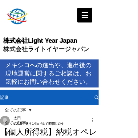
株式会社Light Year Japan
株式会社ライトイヤージャパン
メキシコへの進出や、進出後の
現地運営に関するご相談は、お
気軽にお問い合わせください。
記事
全ての記事
太田
全ての記事
2019年9月14日
読了時間: 2分
【個人所得税】納税オペレ
中国