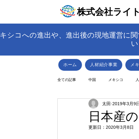
株式会社ライ
キシコへの進出や、進出後の現地運営に関
い
ホーム
人材紹介事業
メ
全ての記事
中国
メキシコ
太田
2019年3月9
日本産の
更新日：
2020年3月8日