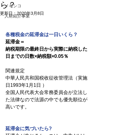
ら？
メキシコ
更新日：
2020年3月8日
人材紹介事業
各種税金の延滞金は一日いくら？
延滞金＝
納税期限の最終日から実際に納税した
日までの日数×納税額×0.05％
関連規定
中華人民共和国税收征收管理法（実施
日1993年1月1日 ）
全国人民代表大会常務委員会が立法し
た法律なので法源の中でも優先順位が
高いです。
延滞金に気づいたら?