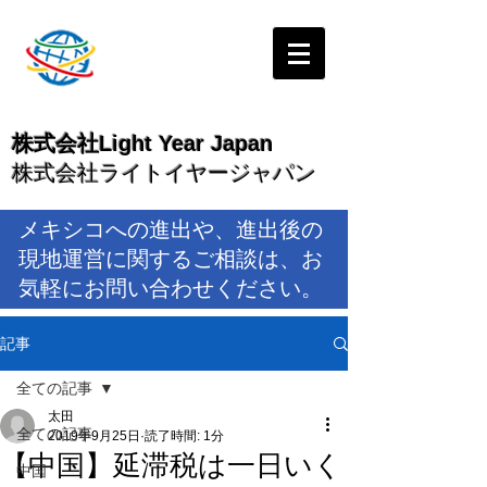
株式会社Light Year Japan
株式会社ライトイヤージャパン
メキシコへの進出や、進出後の
現地運営に関するご相談は、お
気軽にお問い合わせください。
記事
全ての記事
太田
全ての記事
2019年9月25日
読了時間: 1分
【中国】延滞税は一日いく
中国