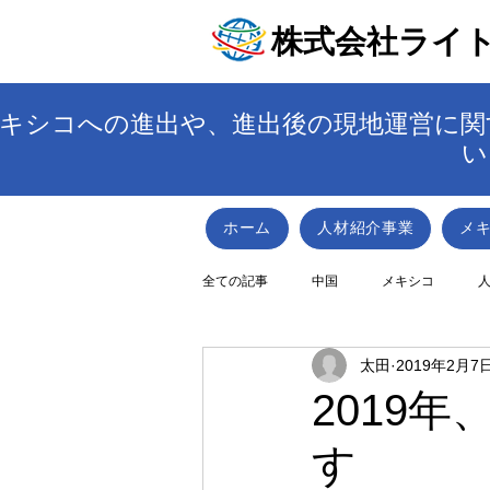
株式会社ライ
キシコへの進出や、進出後の現地運営に関
い
ホーム
人材紹介事業
メ
全ての記事
中国
メキシコ
太田
2019年2月7
2019
す