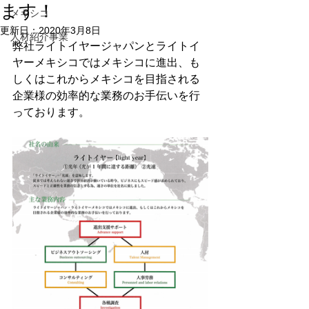
ます！
メキシコ
更新日：
2020年3月8日
人材紹介事業
弊社ライトイヤージャパンとライトイ
ヤーメキシコではメキシコに進出、も
しくはこれからメキシコを目指される
企業様の効率的な業務のお手伝いを行
っております。