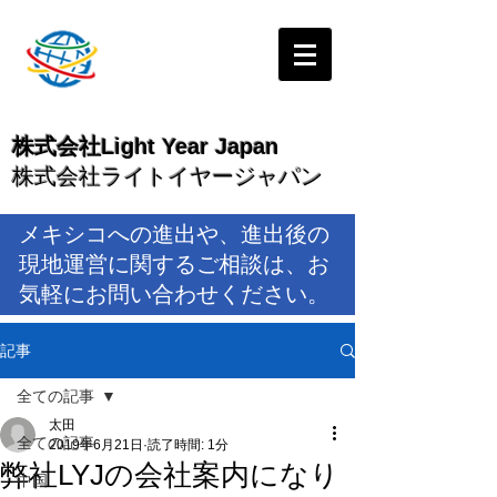
株式会社Light Year Japan
株式会社ライトイヤージャパン
メキシコへの進出や、進出後の
現地運営に関するご相談は、お
気軽にお問い合わせください。
記事
全ての記事
太田
全ての記事
2019年6月21日
読了時間: 1分
弊社LYJの会社案内になり
中国