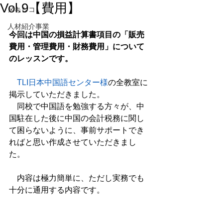
Vol.9【費用】
メキシコ
人材紹介事業
今回は中国の損益計算書項目の「販売
費用・管理費用・財務費用」について
のレッスンです。
　TLI日本中国語センター様
の全教室に
掲示していただきました。
　同校で中国語を勉強する方々が、中
国駐在した後に中国の会計税務に関し
て困らないように、事前サポートでき
ればと思い作成させていただきまし
た。
　内容は極力簡単に、ただし実務でも
十分に通用する内容です。