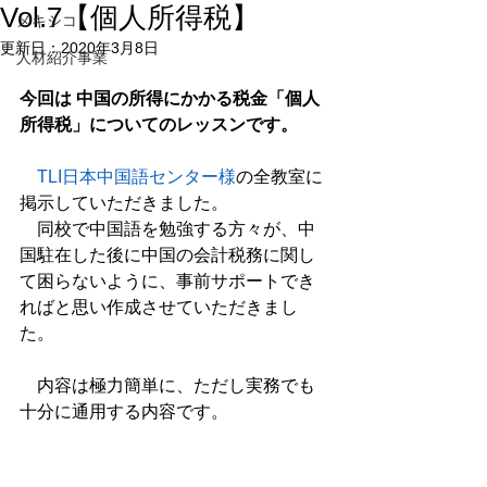
Vol.7【個人所得税】
メキシコ
更新日：
2020年3月8日
人材紹介事業
今回は 中国の所得にかかる税金「個人
所得税」についてのレッスンです。
　TLI日本中国語センター様
の全教室に
掲示していただきました。
　同校で中国語を勉強する方々が、中
国駐在した後に中国の会計税務に関し
て困らないように、事前サポートでき
ればと思い作成させていただきまし
た。
　内容は極力簡単に、ただし実務でも
十分に通用する内容です。