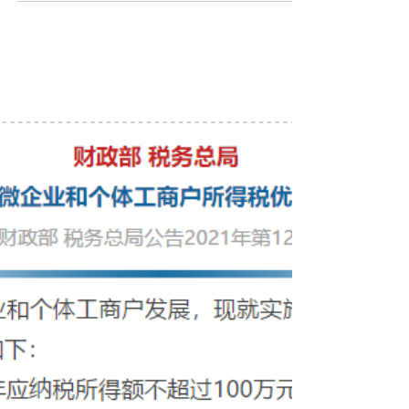
中国
【中国会計税務コラム】
中国駐在員の途中帰任に
ついて、個人所得税はど
うなる？